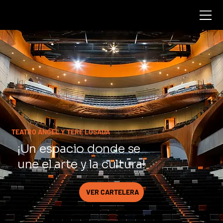
TEATRO ÁNGEL Y TERE LOSADA
¡Un espacio donde se
une el arte y la cultura!
VER CARTELERA